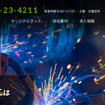
-23-4211
営業時間 8:30～17:30 ／ 土曜・日曜定休
オリジナルグッズ
会社案内
求人情報
工
は