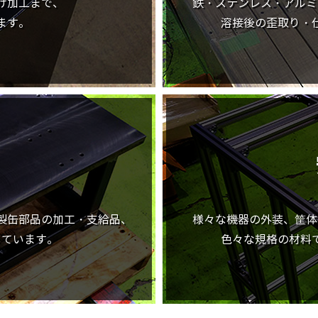
げ加工まで、
鉄・ステンレス・アルミ
ます。
溶接後の歪取り・
製缶部品の加工・支給品、
様々な機器の外装、筐体
しています。
色々な規格の材料