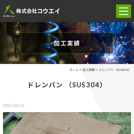
ホーム
加工実績
当社の強み
業務案内
ホーム
＞ 加工実績 ＞ ドレンパン （SUS304）
加工実績
ドレンパン （SUS304）
オリジナルグッズ
2023.04.10
会社案内
求人情報